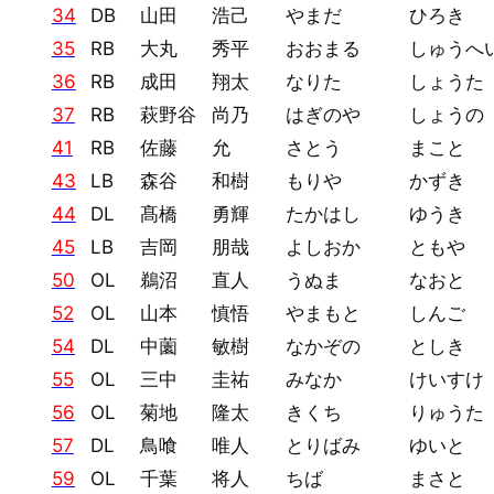
34
DB
山田
浩己
やまだ
ひろき
35
RB
大丸
秀平
おおまる
しゅうへ
36
RB
成田
翔太
なりた
しょうた
37
RB
萩野谷
尚乃
はぎのや
しょうの
41
RB
佐藤
允
さとう
まこと
43
LB
森谷
和樹
もりや
かずき
44
DL
髙橋
勇輝
たかはし
ゆうき
45
LB
吉岡
朋哉
よしおか
ともや
50
OL
鵜沼
直人
うぬま
なおと
52
OL
山本
慎悟
やまもと
しんご
54
DL
中薗
敏樹
なかぞの
としき
55
OL
三中
圭祐
みなか
けいすけ
56
OL
菊地
隆太
きくち
りゅうた
57
DL
鳥喰
唯人
とりばみ
ゆいと
59
OL
千葉
将人
ちば
まさと