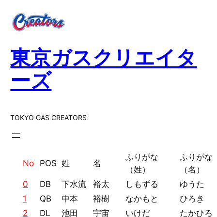
内
容
を
ス
東京ガスクリエイタ
キ
ッ
ーズ
プ
TOKYO GAS CREATORS
ふりがな
ふりがな
No
POS
姓
名
（姓）
（名）
0
DB
下水流
裕太
しもずる
ゆうた
1
QB
中本
裕樹
なかもと
ひろき
2
DL
池田
宇宙
いけだ
たかひろ