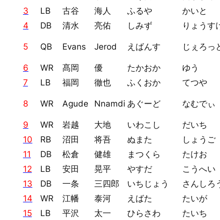
3
LB
古谷
海人
ふるや
かいと
4
DB
清水
亮佑
しみず
りょうす
5
QB
Evans
Jerod
えばんす
じぇろっ
6
WR
髙岡
優
たかおか
ゆう
7
LB
福岡
徹也
ふくおか
てつや
8
WR
Agude
Nnamdi
あぐーど
なむでぃ
9
WR
岩越
大地
いわこし
だいち
10
RB
沼田
将吾
ぬまた
しょうご
11
DB
松倉
健雄
まつくら
たけお
12
LB
安田
晃平
やすだ
こうへい
13
DB
一条
三四郎
いちじょう
さんしろ
14
WR
江幡
泰河
えばた
たいが
15
LB
平沢
太一
ひらさわ
たいち