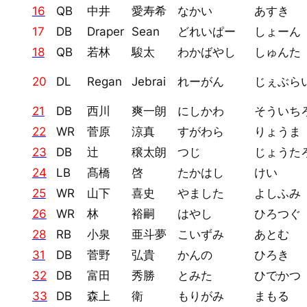
16
QB
中井
愛寿希
なかい
あすき
17
DB
Draper
Sean
どれいぱー
しょーん
18
QB
若林
駿太
わかばやし
しゅんた
20
DL
Regan
Jebrai
れーがん
じぇぶら
21
DB
西川
爽一朗
にしかわ
そういち
22
WR
菅原
涼真
すがわら
りょうま
23
DB
辻
穣太朗
つじ
じょうた
24
LB
髙橋
啓
たかはし
けい
25
WR
山下
喜史
やました
よしふみ
26
WR
林
裕嗣
はやし
ひろつぐ
28
RB
小泉
亜斗夢
こいずみ
あとむ
31
DB
菅野
弘貴
かんの
ひろき
32
DB
富田
秀勝
とみた
ひでかつ
33
DB
森上
衛
もりがみ
まもる