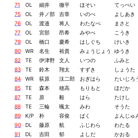
71
OL
細井
徹平
ほそい
てっぺい
75
OL
井ノ部
吉章
いのべ
よしあき
76
OL
渡邉
将人
わたなべ
まさと
77
OL
宮部
昂希
みやべ
こうき
79
OL
橋口
慶希
はしぐち
けいき
80
WR
名生
裕貴
みょうじょう
ゆうき
82
TE
伊津野
文人
いつの
ふみと
83
TE
鈴木
翔太
すずき
しょうた
84
WR
荻原
汰二郎
おぎはら
たいじろ
85
TE
森本
穂高
もりもと
ほだか
87
TE
原
毅
はら
たけし
88
TE
三輪
颯太
みわ
そうた
89
K/P
朴
容俊
ぱく
よんじゅ
90
DL
藤原
航
ふじわら
わたる
91
DL
吉田
郁
よしだ
かおる