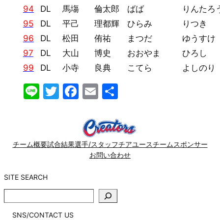
94
DL
馬塲
倫太郎
ばば
りんたろ
95
DL
平己
理都輝
ひらみ
りつき
96
DL
松田
侑祐
まつだ
ゆうすけ
97
DL
大山
博史
おおやま
ひろし
99
DL
小寺
良典
こてら
よしのり
Line
Twitter
Facebook
Email
共
有
チーム概要
試合結果
選手/スタッフ
チア
ユースチーム
スポンサー
お問い合わせ
SITE SEARCH
SITE
SEARCH
SNS/CONTACT US