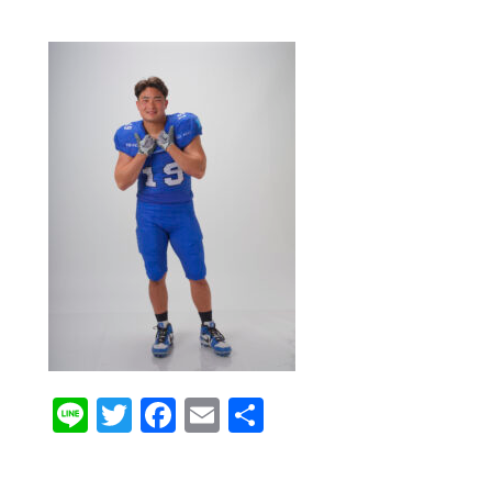
Line
Twitter
Facebook
Email
共
有