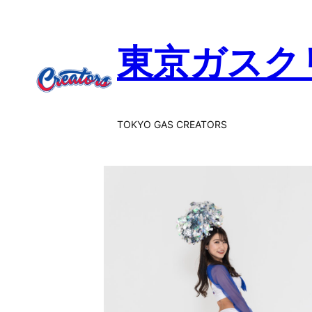
内
容
東京ガスク
を
ス
キ
ッ
プ
TOKYO GAS CREATORS