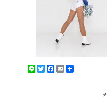
Line
Twitter
Facebook
Email
共
有
チ