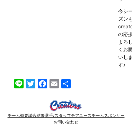
今シ
ズン
creat
の応
よろ
くお
いし
す♪
Line
Twitter
Facebook
Email
共
有
チーム概要
試合結果
選手/スタッフ
チア
ユースチーム
スポンサー
お問い合わせ