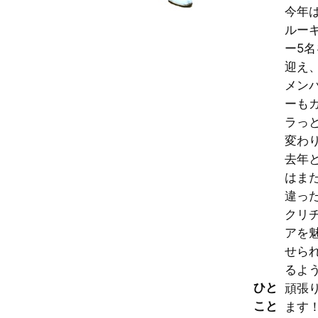
今年
ルー
ー5名
迎え
メン
ーも
ラっ
変わ
去年
はま
違っ
クリ
アを
せら
るよ
ひと
頑張
こと
ます