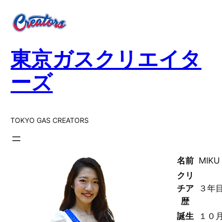
内
容
を
ス
東京ガスクリエイタ
キ
ッ
ーズ
プ
TOKYO GAS CREATORS
名前
MIKU
クリ
チア
３年
歴
誕生
１０