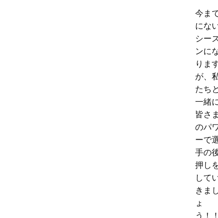
今ま
にな
シー
ンに
りま
が、
たち
一緒
皆さ
のパ
ーで
手の
押し
して
きま
ょ
う！