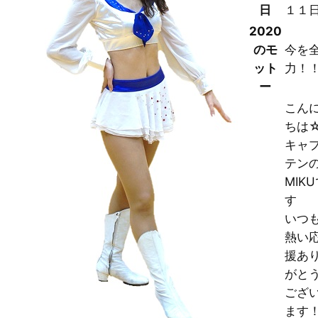
日
１１
2020
のモ
今を
ット
力！
ー
こん
ちは
キャ
テン
MIK
す
いつ
熱い
援あ
がと
ござ
ます