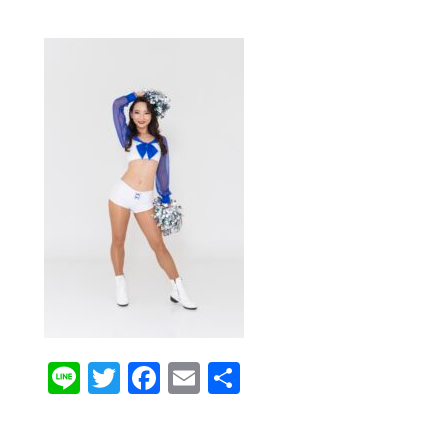
Line
Twitter
Facebook
Email
共
有