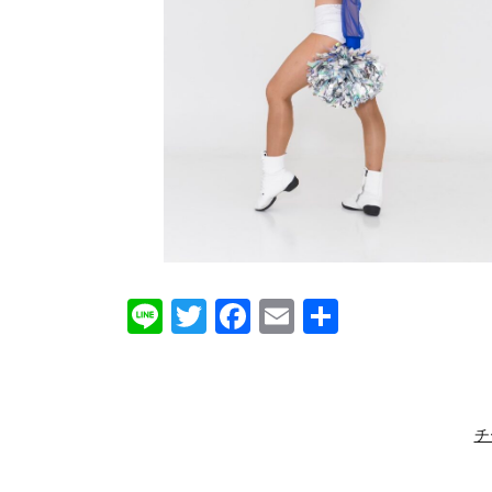
Line
Twitter
Facebook
Email
共
有
チ