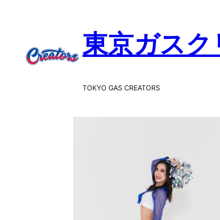
内
容
東京ガスク
を
ス
キ
ッ
プ
TOKYO GAS CREATORS