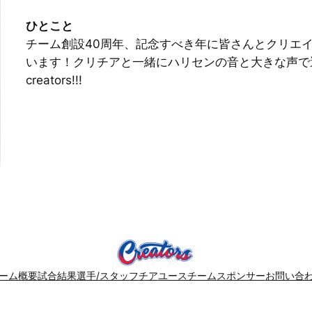
ひとこと
チーム創設40周年、記念すべき年に皆さんとクリエ
います！クリチアと一緒にハリセンの音と大きな声で選手を
creators!!!
ーム概要
試合結果
選手/スタッフ
チア
ユースチーム
スポンサー
お問い合