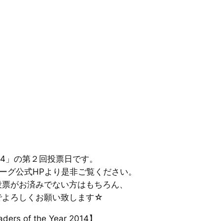
。
ar 2014」の第２回投票日です。
ーグ公式HPより是非
ご覧ください。
投票がお済みでない
方はもちろん、
でよろしくお願い致しま
す☆
 of the Year 2014】