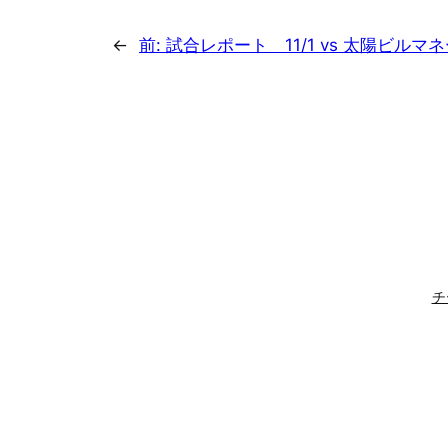
←
前:
試合レポート 11/1 vs 太陽ビル
チ