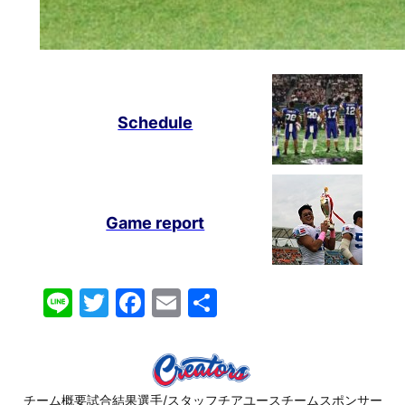
Schedule
Game report
Line
Twitter
Facebook
Email
共
有
チーム概要
試合結果
選手/スタッフ
チア
ユースチーム
スポンサー