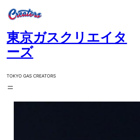
内
容
を
ス
東京ガスクリエイタ
キ
ッ
ーズ
プ
TOKYO GAS CREATORS