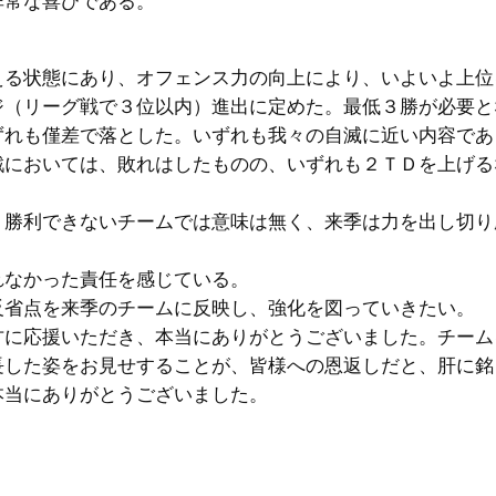
非常な喜びである。
える状態にあり、オフェンス力の向上により、いよいよ上位
ジ（リーグ戦で３位以内）進出に定めた。最低３勝が必要と
ずれも僅差で落とした。いずれも我々の自滅に近い内容であ
戦においては、敗れはしたものの、いずれも２ＴＤを上げる
、勝利できないチームでは意味は無く、来季は力を出し切り
れなかった責任を感じている。
反省点を来季のチームに反映し、強化を図っていきたい。
方に応援いただき、本当にありがとうございました。チーム
長した姿をお見せすることが、皆様への恩返しだと、肝に銘
本当にありがとうございました。