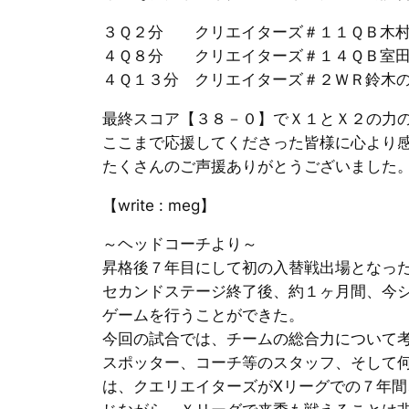
３Ｑ２分 クリエイターズ＃１１ＱＢ木村
４Ｑ８分 クリエイターズ＃１４ＱＢ室田
４Ｑ１３分 クリエイターズ＃２ＷＲ鈴木
最終スコア【３８－０】でＸ１とＸ２の力
ここまで応援してくださった皆様に心より
たくさんのご声援ありがとうございました
【write : meg】
～ヘッドコーチより～
昇格後７年目にして初の入替戦出場となっ
セカンドステージ終了後、約１ヶ月間、今
ゲームを行うことができた。
今回の試合では、チームの総合力について
スポッター、コーチ等のスタッフ、そして
は、クエリエイターズがⅩリーグでの７年