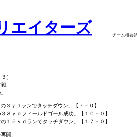
リエイターズ
チーム概要
２３）
対戦。
始。
の３ｙｄランでタッチダウン。【７－０】
３８ｙｄフィールドゴール成功。【１０－０】
木の１５ｙｄランでタッチダウン。【１７－０】
合再開。