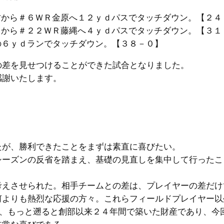
から＃６ＷＲ金原へ１２ｙｄパスでタッチダウン。【２４
から＃２２ＷＲ藤縄へ４ｙｄパスでタッチダウン。【３１
の６ｙｄランでタッチダウン。【３８－０】
の差を見せつけることができた試合となりました。
感謝いたします。
。
たが、勝利できたことをまずは素直に喜びたい。
シーズンの反省を踏まえ、基礎の見直しを集中して行ったこ
考えさせられた。相手チームとの差は、プレイヤーの差だけ
何よりも熱烈な応援の方々。これらフィールドプレイヤー以
間、もっと遡ると創部以来２４年間で築いた財産であり、今