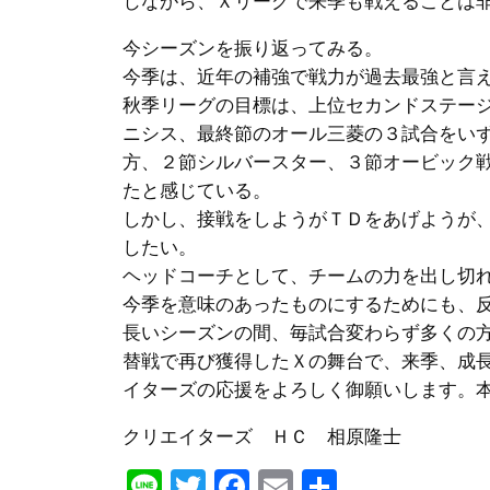
じながら、Ｘリーグで来季も戦えることは
今シーズンを振り返ってみる。
今季は、近年の補強で戦力が過去最強と言
秋季リーグの目標は、上位セカンドステー
ニシス、最終節のオール三菱の３試合をい
方、２節シルバースター、３節オービック
たと感じている。
しかし、接戦をしようがＴＤをあげようが
したい。
ヘッドコーチとして、チームの力を出し切
今季を意味のあったものにするためにも、
長いシーズンの間、毎試合変わらず多くの
替戦で再び獲得したＸの舞台で、来季、成
イターズの応援をよろしく御願いします。
クリエイターズ ＨＣ 相原隆士
Line
Twitter
Facebook
Email
共