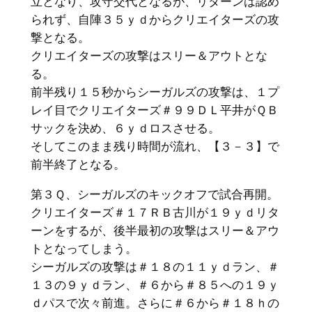
立となり、攻守交代となるが、リターンは認め
られず、自陣３５ｙｄからクリエイターズの攻
撃となる。
クリエイターズの攻撃はスリー＆アウトとな
る。
前半残り１５秒からシーガルズの攻撃は、１プ
レイ目でクリエイターズ＃９９ＤＬ平井がＱＢ
サックを決め、６ｙｄロスさせる。
そしてこのまま残り時間が流れ、【３－３】で
前半終了となる。
第３Ｑ、シーガルズのキックオフで試合再開。
クリエイターズ＃１７ＲＢ古川が１９ｙｄリタ
ーンをするが、後半最初の攻撃はスリー＆アウ
トとなってしまう。
シーガルズの攻撃は＃１８の１１ｙｄラン、＃
１３の９ｙｄラン、＃６から＃８５への１９ｙ
ｄパスで次々前進。さらに＃６から＃１８ｈの