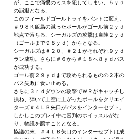
が、ここで痛恨のミスを犯してしまい、５ｙｄ
の罰退となる。
このフィールドゴールトライをパントに変え、
＃９８Ｋ飯島の蹴ったボールがゴール前２ｙｄ
地点で落ちる。シーガルズの攻撃は自陣２ｙｄ
（ゴールまで９８ｙｄ）からとなる。
シーガルズは＃２０、＃２１がそれぞれ９ｙｄ
ラン成功。さらに＃６から＃１８へ８ｙｄパス
が成功する。
ゴール前２９ｙｄまで攻められるものの２本の
パス失敗に食い止める。
さらに３ｒｄダウンの攻撃でＷＲがキャッチし
損ね、弾いて上空に上がったボールをクリエイ
ターズ＃４ＬＢ矢口がパスをインターセプト。
しかしこのプレイ中に審判のホイッスルがな
り、物議を醸すこととなる。
協議の末、＃４ＬＢ矢口のインターセプトは成