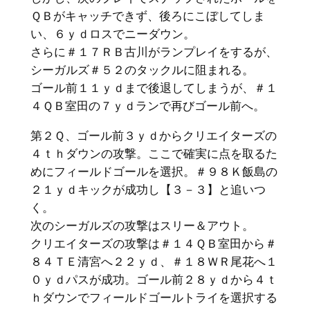
ＱＢがキャッチできず、後ろにこぼしてしま
い、６ｙｄロスでニーダウン。
さらに＃１７ＲＢ古川がランプレイをするが、
シーガルズ＃５２のタックルに阻まれる。
ゴール前１１ｙｄまで後退してしまうが、＃１
４ＱＢ室田の７ｙｄランで再びゴール前へ。
第２Ｑ、ゴール前３ｙｄからクリエイターズの
４ｔｈダウンの攻撃。ここで確実に点を取るた
めにフィールドゴールを選択。＃９８Ｋ飯島の
２１ｙｄキックが成功し【３－３】と追いつ
く。
次のシーガルズの攻撃はスリー＆アウト。
クリエイターズの攻撃は＃１４ＱＢ室田から＃
８４ＴＥ清宮へ２２ｙｄ、＃１８ＷＲ尾花へ１
０ｙｄパスが成功。ゴール前２８ｙｄから４ｔ
ｈダウンでフィールドゴールトライを選択する