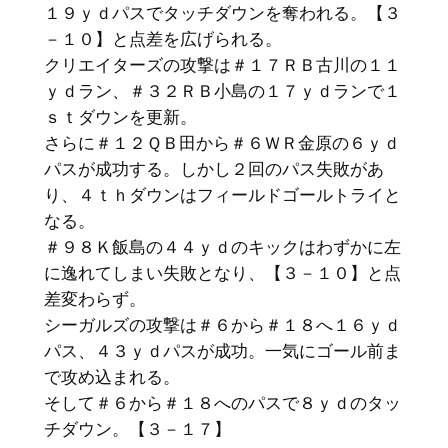
１９ｙｄパスでタッチダウンを奪われる。【３
－１０】と点差を広げられる。
クリエイターズの攻撃は＃１７ＲＢ古川の１１
ｙｄラン、＃３２ＲＢ小島の１７ｙｄランで１
ｓｔダウンを更新。
さらに＃１２ＱＢ田から＃６ＷＲ金原の６ｙｄ
パスが成功する。しかし２回のパス失敗があ
り、４ｔｈダウンはフィールドゴールトライと
なる。
＃９８Ｋ飯島の４４ｙｄのキックはわずかに左
に逸れてしまい失敗となり、【３－１０】と点
差変わらず。
シーガルズの攻撃は＃６から＃１８へ１６ｙｄ
パス、４３ｙｄパスが成功。一気にゴール前ま
で攻め込まれる。
そして＃６から＃１８へのパスで８ｙｄのタッ
チダウン。【３－１７】