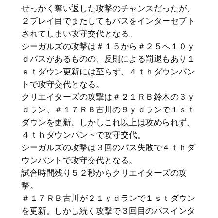
せっかく奪い返した攻撃のチャンスだったが、
２プレイ目でまたしてもパスをインターセプト
されてしまい攻守交代となる。
シーガルズの攻撃は＃１５から＃２５へ１０ｙ
ｄパスがあるものの、反則による罰退もあり１
ｓｔダウン更新には至らず、４ｔｈダウンパン
トで攻守交代となる。
クリエイターズの攻撃は＃２１ＲＢ鈴木の３ｙ
ｄラン、＃１７ＲＢ古川の９ｙｄランで１ｓｔ
ダウンを更新。しかしこれ以上は攻められず、
４ｔｈダウンパントで攻守交代。
シーガルズの攻撃は３回のパス失敗で４ｔｈダ
ウンパントで攻守交代となる。
試合時間残り５２秒からクリエイターズの攻
撃。
＃１７ＲＢ古川が２１ｙｄランで１ｓｔダウン
を更新。しかし続く攻撃で３回目のパスインタ