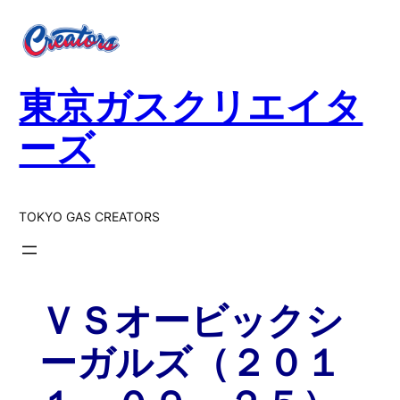
内
容
を
ス
東京ガスクリエイタ
キ
ッ
ーズ
プ
TOKYO GAS CREATORS
ＶＳオービックシ
ーガルズ（２０１