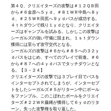
第４Ｑ、クリエイターズの攻撃は＃１２ＱＢ田
から＃６金原へ５ｙｄ、＃８１ＷＲ中島へ８ｙ
ｄ、＃２５ＷＲ田尻へ９ｙｄパスが成功する。
４ｔｈダウンで残り１ｙｄとなり、クリエイタ
ーズはギャンブルを試みる。しかしこの攻撃は
シーガルズの強い守備に阻まれ、１ｓｔダウン
獲得には至らず攻守交代となる。
シーガルズの攻撃は＃６から＃８５への３２ｙ
ｄパスをはじめ、すべてのプレイで前進。＃６
から＃８７への４ｙｄパスでタッチダウンとな
る。【３－２４】
クリエイターズの攻撃では３プレイ目でパスを
インターセプトされてしまうが、インターセプ
トをしたシーガルズ＃５がリターン中にボール
をファンブル。このこぼれたボールをクリエイ
ターズ＃２２ＷＲ藤縄が獲得して６ｙｄのリタ
ーン。失った攻撃権を取り返した。