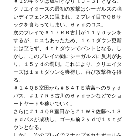
＃１のキックは成功となり【０－３】となる。
クリエイターズの最初の攻撃はシーガルズの強
いディフェンスに阻まれ、２プレイ目でＱＢサ
ックを食らってしまい、６ｙｄのロス。
次のプレイで＃１７ＲＢ古川が１１ｙｄランを
するが、ロスもあったため、１ｓｔダウン更新
には至らず、４ｔｈダウンでパントとなる。し
かし、このプレイの間にシーガルズに反則があ
り、１５ｙｄの罰則。これにより、クリエイタ
ーズは１ｓｔダウンを獲得し、再び攻撃権を得
る。
＃１４ＱＢ室田から＃８４ＴＥ清宮への５ｙｄ
パス、＃１７ＲＢ古川の６ｙｄランなどでショ
ートヤードを稼いでいく。
さらに＃１４ＱＢ室田から＃１ＷＲ佐藤へ１３
ｙｄパスが成功し、ゴール前２ｙｄで１ｓｔダ
ウンとなる。
しかし、次のプレイでスナップされたボールを