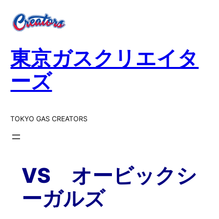
内
容
を
ス
東京ガスクリエイタ
キ
ッ
ーズ
プ
TOKYO GAS CREATORS
VS オービックシ
ーガルズ