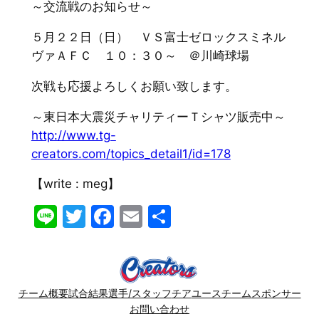
～交流戦のお知らせ～
５月２２日（日） ＶＳ富士ゼロックスミネル
ヴァＡＦＣ １０：３０～ ＠川崎球場
次戦も応援よろしくお願い致します。
～東日本大震災チャリティーＴシャツ販売中～
http://www.tg-
creators.com/topics_detail1/id=178
【write : meg】
Line
Twitter
Facebook
Email
共
有
チーム概要
試合結果
選手/スタッフ
チア
ユースチーム
スポンサー
お問い合わせ