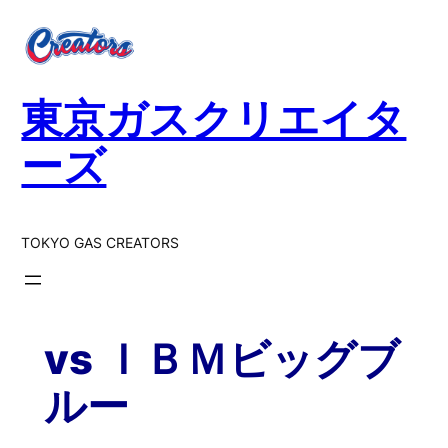
内
容
を
ス
東京ガスクリエイタ
キ
ッ
ーズ
プ
TOKYO GAS CREATORS
vs ＩＢＭビッグブ
ルー