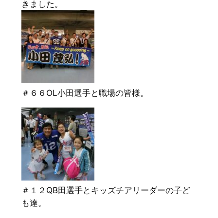
きました。
＃６６OL小田選手と職場の皆様。
＃１２QB田選手とキッズチアリーダーの子ど
も達。