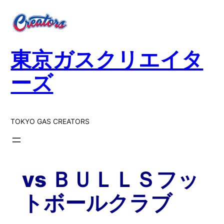
内
容
を
ス
東京ガスクリエイタ
キ
ッ
ーズ
プ
TOKYO GAS CREATORS
vs ＢＵＬＬＳフッ
トボールクラブ