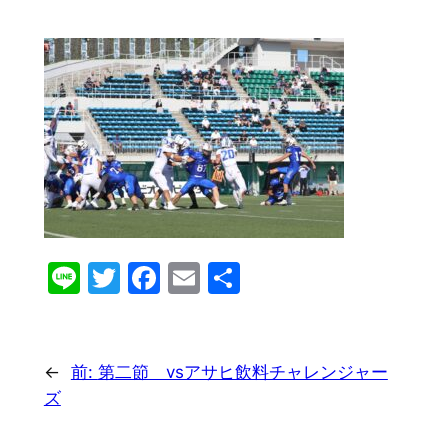
Line
Twitter
Facebook
Email
共
有
←
前:
第二節 vsアサヒ飲料チャレンジャー
ズ