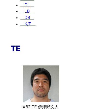
DL
LB
DB
K/P
TE
#82 TE 伊津野文人