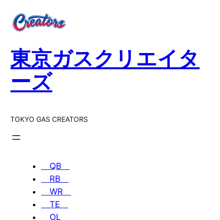
内
容
を
ス
東京ガスクリエイタ
キ
ッ
ーズ
プ
TOKYO GAS CREATORS
QB
RB
WR
TE
OL