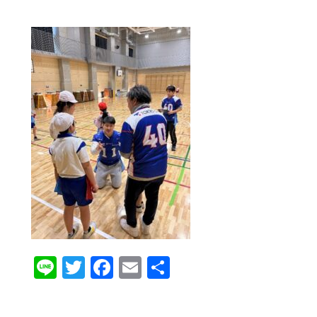
Line
Twitter
Facebook
Email
共
有