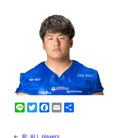
Line
Twitter
Facebook
Email
共
有
←
前:
ALL players