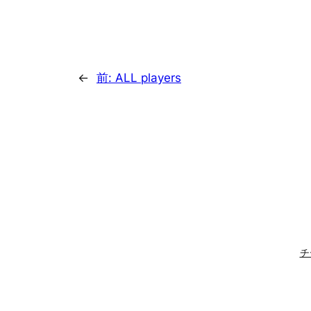
←
前:
ALL players
チ