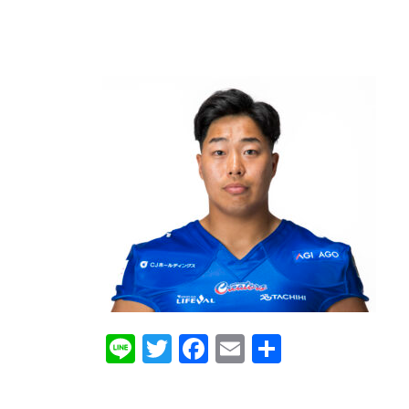
Line
Twitter
Facebook
Email
共
有