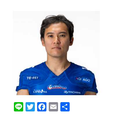
Line
Twitter
Facebook
Email
共
有