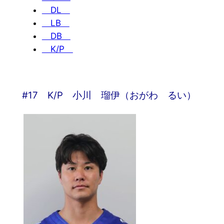
DL
LB
DB
K/P
#17 K/P 小川 瑠伊（おがわ るい）