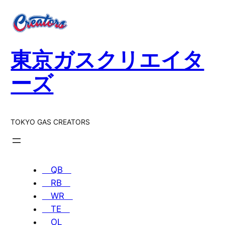
内
容
を
ス
東京ガスクリエイタ
キ
ッ
ーズ
プ
TOKYO GAS CREATORS
QB
RB
WR
TE
OL