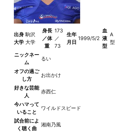
身長
173
血
出身
駒沢
生年
A
／体
／
1999/5/2
液
大学
大学
月日
型
重
73
型
ニックネー
るい
ム
オフの過ご
お出かけ
し方
好きな芸能
赤西仁
人
今ハマって
ワイルドスピード
いること
試合前によ
湘南乃風
く聴く曲