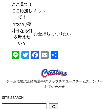
ここ見て！
ここ応援し
キック
て！
1つだけ夢
叶うなら何
お金持ちになりたい
を叶えた
い？
Line
Twitter
Facebook
Email
共
有
チーム概要
試合結果
選手/スタッフ
チア
ユースチーム
スポンサー
お問い合わせ
SITE SEARCH
SITE