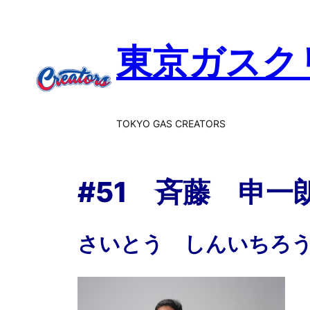
内
容
東京ガスク
を
ス
キ
ッ
プ
TOKYO GAS CREATORS
#51 斉藤 申一
さいとう しんいちろ