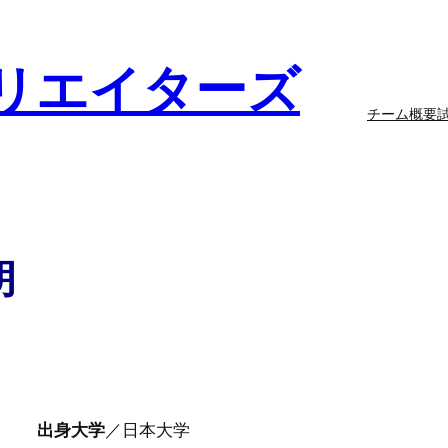
リエイターズ
チーム概要
朗
う
出身大学
／日本大学