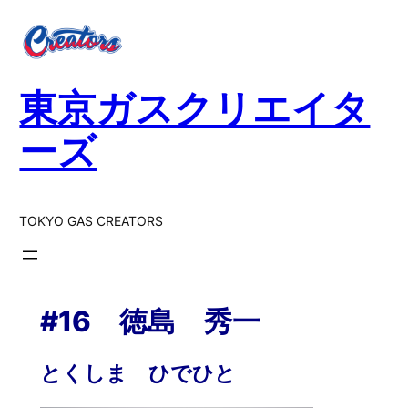
内
容
を
ス
東京ガスクリエイタ
キ
ッ
ーズ
プ
TOKYO GAS CREATORS
#16 徳島 秀一
とくしま ひでひと