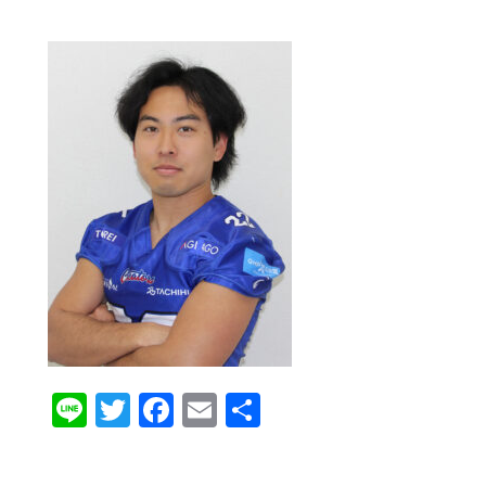
Line
Twitter
Facebook
Email
共
有