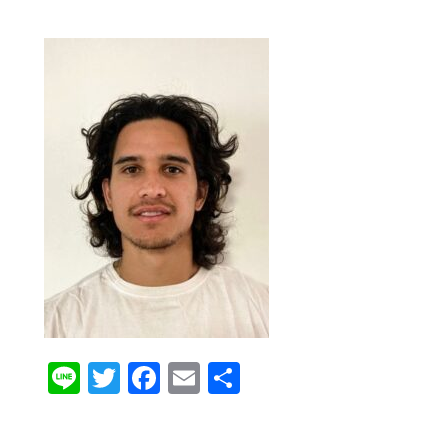
Line
Twitter
Facebook
Email
共
有