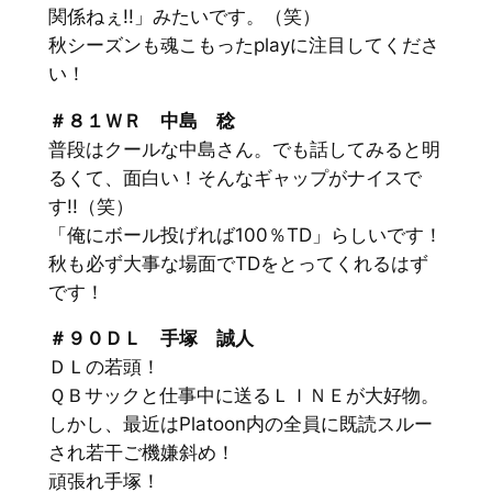
関係ねぇ!!」みたいです。（笑）
秋シーズンも魂こもったplayに注目してくださ
い！
＃８１ＷＲ 中島 稔
普段はクールな中島さん。でも話してみると明
るくて、面白い！そんなギャップがナイスで
す!!（笑）
「俺にボール投げれば100％TD」らしいです！
秋も必ず大事な場面でTDをとってくれるはず
です！
＃９０ＤＬ 手塚 誠人
ＤＬの若頭！
ＱＢサックと仕事中に送るＬＩＮＥが大好物。
しかし、最近はPlatoon内の全員に既読スルー
され若干ご機嫌斜め！
頑張れ手塚！