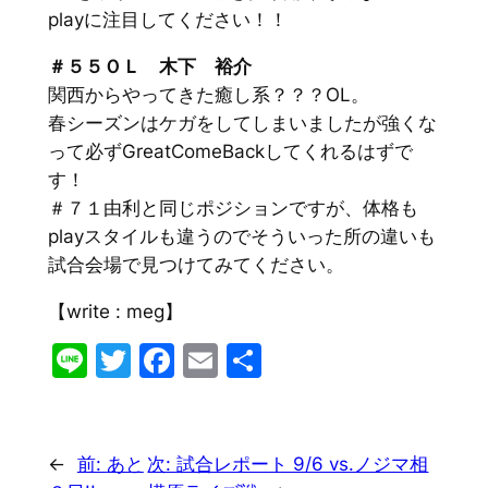
playに注目してください！！
＃５５ＯＬ 木下 裕介
関西からやってきた癒し系？？？OL。
春シーズンはケガをしてしまいましたが強くな
って必ずGreatComeBackしてくれるはずで
す！
＃７１由利と同じポジションですが、体格も
playスタイルも違うのでそういった所の違いも
試合会場で見つけてみてください。
【write : meg】
Line
Twitter
Facebook
Email
共
有
←
前:
あと
次:
試合レポート 9/6 vs.ノジマ相