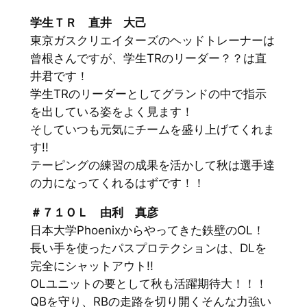
学生ＴＲ 直井 大己
東京ガスクリエイターズのヘッドトレーナーは
曾根さんですが、学生TRのリーダー？？は直
井君です！
学生TRのリーダーとしてグランドの中で指示
を出している姿をよく見ます！
そしていつも元気にチームを盛り上げてくれま
す!!
テーピングの練習の成果を活かして秋は選手達
の力になってくれるはずです！！
＃７１ＯＬ 由利 真彦
日本大学Phoenixからやってきた鉄壁のOL！
長い手を使ったパスプロテクションは、DLを
完全にシャットアウト!!
OLユニットの要として秋も活躍期待大！！！
QBを守り、RBの走路を切り開くそんな力強い