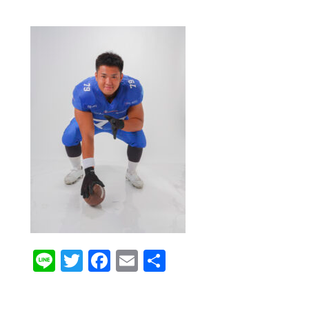
Line
Twitter
Facebook
Email
共
有