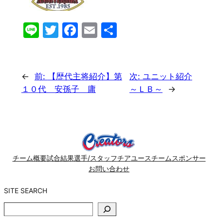
Line
Twitter
Facebook
Email
共
有
←
前:
【歴代主将紹介】第
次:
ユニット紹介
１０代 安孫子 庸
～ＬＢ～
→
チーム概要
試合結果
選手/スタッフ
チア
ユースチーム
スポンサー
お問い合わせ
SITE SEARCH
SITE