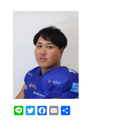
Line
Twitter
Facebook
Email
共
有