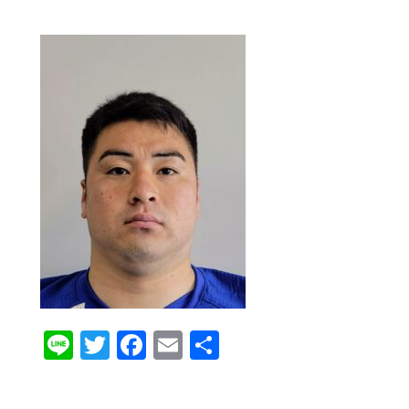
Line
Twitter
Facebook
Email
共
有