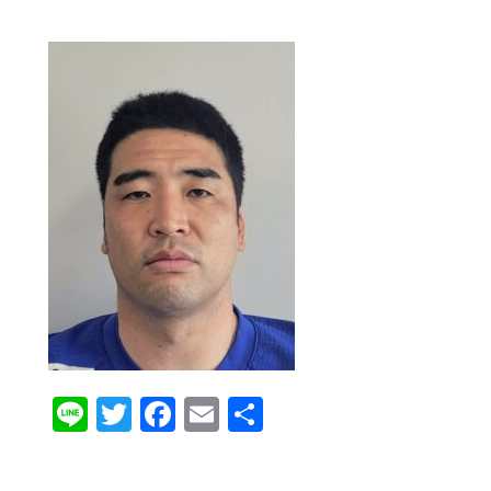
Line
Twitter
Facebook
Email
共
有